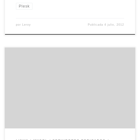
Plesk
por
Leroy
Publicada
4 julio, 2012
Muchos de los paneles de control que hay en el mercado instalan
y configuran LAMP en los servidores dedicados. Sin embargo,
algunos equipos funcionan sin panel de control. ¿Cómo instalamos
LAMP sin un panel de control? Las distribuciones Linux tienen SSH,
donde conectarnos e instalar los paquetes sin un panel […]