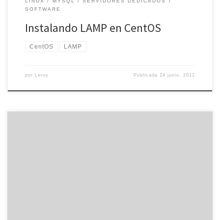
LINUX
MYSQL
SERVIDORES DEDICADOS
SOFTWARE
Instalando LAMP en CentOS
CentOS
LAMP
por
Leroy
Publicada
24 junio, 2012
Si queremos instalar un paquete o programa en Linux, hay muchos
que no están disponibles en paquetes .rpm o .deb, por lo que
tendremos que compilarlos con el código fuente. De esta forma,
tendremos que descargar el código fuente a nuestro equipo y
compilar el programa. Si tenemos un sistema […]