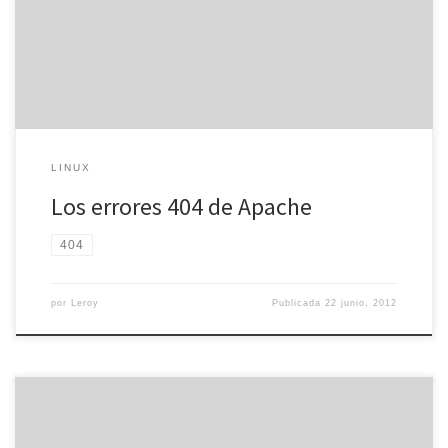
configuración del sistema para crear otro tipo de páginas 404. De
esta forma, podemos configurar una página HTML para […]
LINUX
Los errores 404 de Apache
404
por
Leroy
Publicada
22 junio, 2012