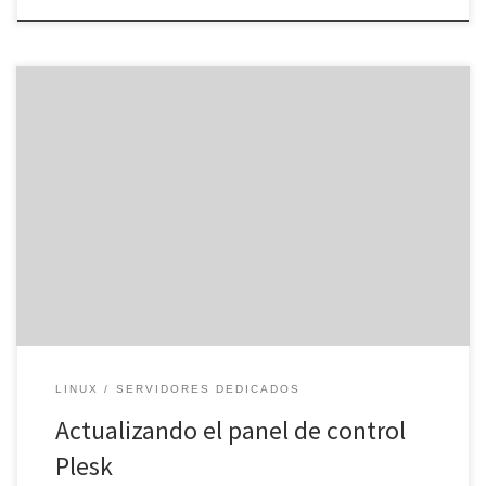
Parallels, la empresa que trabaja en el panel de control Plesk,
publica nuevas actualizaciones para el programa. Sin embargo,
estas actualizaciones no se instalan de forma automática.
Tenemos que utilizar el actualizador del panel. Para actualizar
Plesk, hay disponibles dos aplicaciones, SSH y el panel de control.
LINUX
SERVIDORES DEDICADOS
Actualizando el panel de control
Plesk