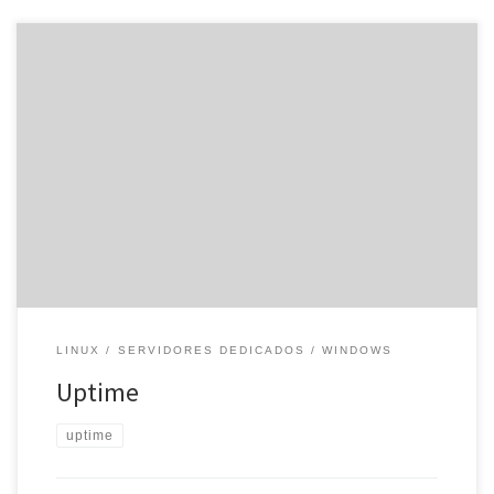
Muchos usuarios, cuando buscan un alojamiento web para su
proyecto, ven que el uptime es del 99,99%. ¿Qué es el uptime?
Sin ir más lejos, ese 99,99% es el tiempo que los servidores están
en funcionamiento, al año. Mientras que equipos con el 100% son
ordenadores encendidos durante un año, […]
LINUX
SERVIDORES DEDICADOS
WINDOWS
Uptime
uptime