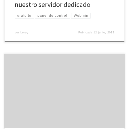
nuestro servidor dedicado
gratuito
panel de control
Webmin
por
Leroy
Publicada
12 junio, 2012
Durante el día de ayer detallabamos la forma de mantener
actualizado nuestro sistema operativo con la ayuda de Yum, el
gestor de paquetes que viene incluido en algunas de las
distribuciones Linux más populares del mercado. Sin ir más lejos,
este tipo de gestores funcionan con repositorios. Concretamente,
los repositorios […]