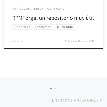
ARTÍCULOS
LINUX
SOFTWARE
RPMForge, un repositorio muy útil
Repoforge
repositorio
RPMForge
por
Leroy
Publicada
11 junio, 2012
Navegación de entradas
1
2
En
ENTRADAS ANTERIORES