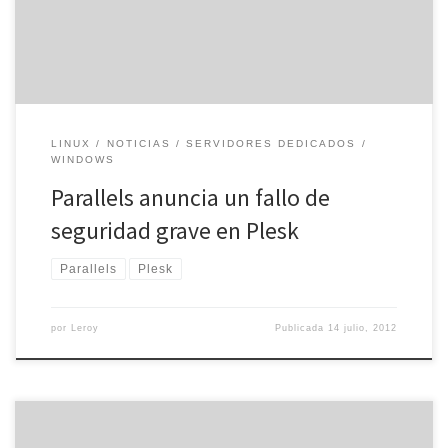
sistema informático. Las versiones afectadas tienen la numeración
7.X para […]
LINUX
NOTICIAS
SERVIDORES DEDICADOS
WINDOWS
Parallels anuncia un fallo de
seguridad grave en Plesk
Parallels
Plesk
por
Leroy
Publicada
14 julio, 2012