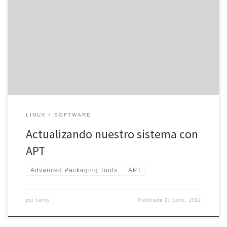
Hace unos días detallabamos la manera de actualizar
distribuciones Linux con Yum, el sistema de paquetes que hay en
muchas distribuciones Linux. De esta forma, podemos instalar,
actualizar y desinstalar paquetes con varios comandos. Sin
embargo, hay otras distribuciones Linux que tienen instalado el
sistema APT, un programa con el […]
LINUX
SOFTWARE
Actualizando nuestro sistema con
APT
Advanced Packaging Tools
APT
por
Leroy
Publicada
21 junio, 2012