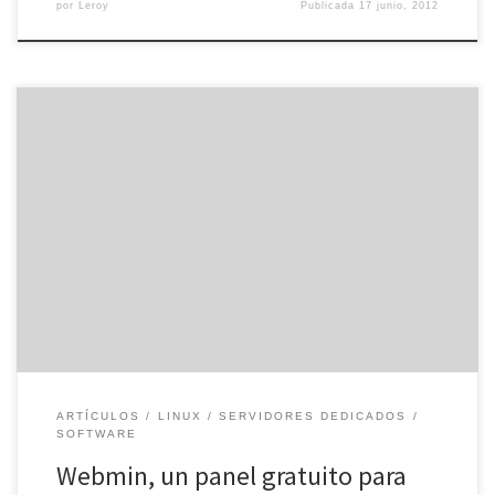
por
Leroy
Publicada
17 junio, 2012
Cuando instalamos nuestro servidor dedicado con el objetivo de
dar algún tipo de servicio, una de las preguntas que nos hacemos
es, ¿Qué panel de control pongo? En primer lugar, debemos saber
que podemos servir páginas web sin tener ningún panel instalado,
aunque también es cierto que estos programas harán […]
ARTÍCULOS
LINUX
SERVIDORES DEDICADOS
SOFTWARE
Webmin, un panel gratuito para