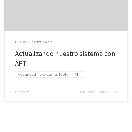
embargo, hay otras distribuciones Linux que tienen instalado el
sistema APT, un programa con el […]
LINUX
SOFTWARE
Actualizando nuestro sistema con
APT
Advanced Packaging Tools
APT
por
Leroy
Publicada
21 junio, 2012