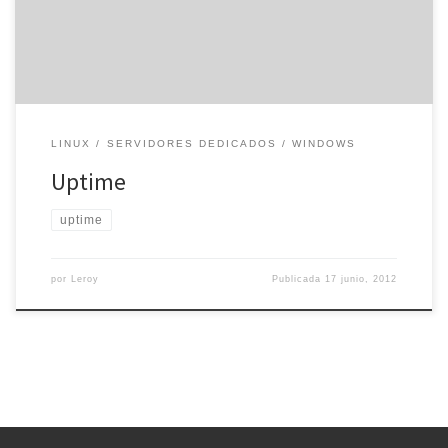
ordenadores encendidos durante un año, […]
LINUX
SERVIDORES DEDICADOS
WINDOWS
Uptime
uptime
por
Leroy
Publicada
17 junio, 2012