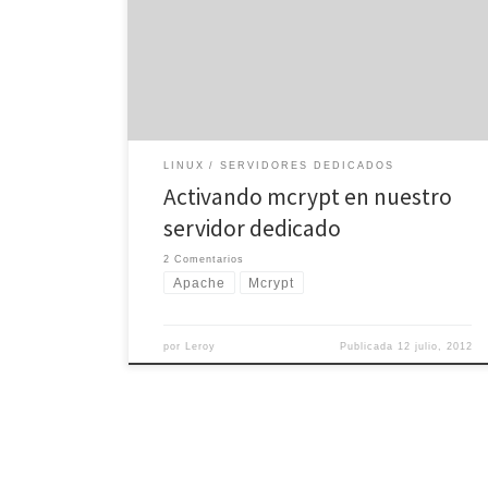
nuestra disposición varios tipos de módulos, cada uno
con sus propias características, que nos servirán para
implementar distintos servicios en nuestros sitios web.
Uno de los problemas más conocidos es el de Mcrypt,
una […]
LINUX
SERVIDORES DEDICADOS
Activando mcrypt en nuestro
servidor dedicado
2 Comentarios
Apache
Mcrypt
por
Leroy
Publicada
12 julio, 2012