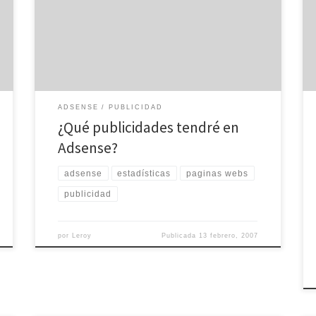
página web. Tan solo tiene que poner la URL de su
página web en en cuadro de búsqueda y le saldrán
varios cuadros de Adsense con sus publicidades. Ver
las publicidades AdSense para:
ADSENSE
PUBLICIDAD
¿Qué publicidades tendré en
Adsense?
adsense
estadísticas
paginas webs
publicidad
por
Leroy
Publicada
13 febrero, 2007