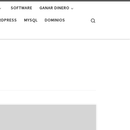
SOFTWARE
GANAR DINERO
Search
RDPRESS
MYSQL
DOMINIOS
Pagovirtual.es Nuestras Ventajas Somos un sponsor
consolidado en el mercado, rentable, con trayectoria