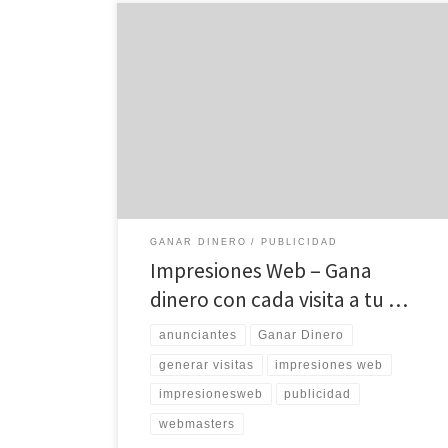
Impresiones Web S.L., es una empresa líder en
publicidad online en España. Su actividad se centra en
ser intermediarios de publicidad entre los anunciantes
y agencias y los soportes afiliados que nos confían la
gestión de sus espacios publicitarios. Actualmente los
más de 2.500 anunciantes y agencias que han
confiado […]
GANAR DINERO
PUBLICIDAD
Impresiones Web – Gana
dinero con cada visita a tu …
anunciantes
Ganar Dinero
generar visitas
impresiones web
impresionesweb
publicidad
webmasters