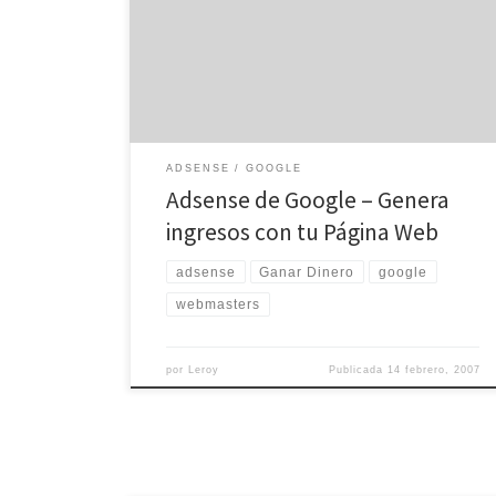
cuanto a Marketing y publicidad en internet. Su sistema
de publicidad es muy sencillo y lo más importante, se
basa en anuncios relevantes, con los cuales intenta
crear publicidad de importancia para la página […]
ADSENSE
GOOGLE
Adsense de Google – Genera
ingresos con tu Página Web
adsense
Ganar Dinero
google
webmasters
por
Leroy
Publicada
14 febrero, 2007