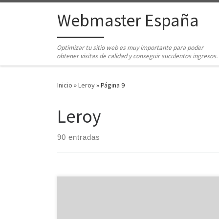
Saltar al contenido
Webmaster España
Optimizar tu sitio web es muy importante para poder
obtener visitas de calidad y conseguir suculentos ingresos.
Inicio
»
Leroy
»
Página 9
Leroy
90 entradas
Adsense de Google es actualmente, bajo la opinión
de Menudos Peques, la empresa más importante en