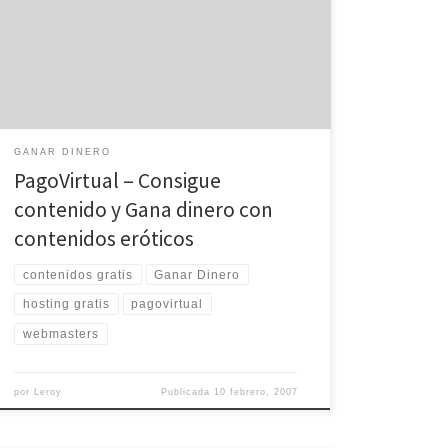
y con respaldo internacional. Únicos en el mercado
hispano con capacidad de ofrecerte un contenido
licenciado y de gran calidad para que todas tus ventas
sean reditables gracias al numero de renovaciones
que podrás lograr con […]
GANAR DINERO
PagoVirtual – Consigue
contenido y Gana dinero con
contenidos eróticos
contenidos gratis
Ganar Dinero
hosting gratis
pagovirtual
webmasters
por
Leroy
Publicada
10 febrero, 2007