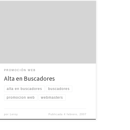
Google – Dar de alta tu página web en google es muy
sencillo, rellena las siguientes preguntas y en unos
días, tu web posiblemente esté en Google. También y
más conveniente, puede ir insertando cada una de las
páginas que conforma su sitio. Registrar página web
en Google Yahoo – […]
PROMOCIÓN WEB
Alta en Buscadores
alta en buscadores
buscadores
promocion web
webmasters
por
Leroy
Publicada
4 febrero, 2007