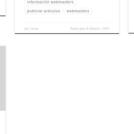
información webmasters
publicar articulos
webmasters
por
Leroy
Publicada
4 febrero, 2007