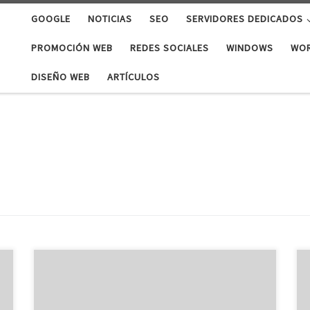
GOOGLE
NOTICIAS
SEO
SERVIDORES DEDICADOS
PROMOCIÓN WEB
REDES SOCIALES
WINDOWS
WO
DISEÑO WEB
ARTÍCULOS
Con éste sencillo buscador podrás ver cuales son las
posibles publicidades que Adsense pondrá en su