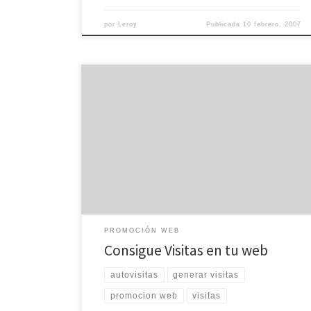
por
Leroy
Publicada
10 febrero, 2007
Auto sistems (auto-hits). Es un sistema de intercambio
de visitas muy potente. Las webs van pasando
automáticamente, sin que tenga que hacer click en
ningún botón. Aproximadamente, cada 10 a 30
segundos van cambiando las páginas para ir ganando
visitas en sus propias webs. Todos estos sistemas son
gratuitos y […]
PROMOCIÓN WEB
Consigue Visitas en tu web
autovisitas
generar visitas
promocion web
visitas