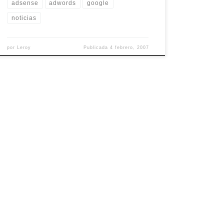
adsense
adwords
google
noticias
por
Leroy
Publicada
4 febrero, 2007