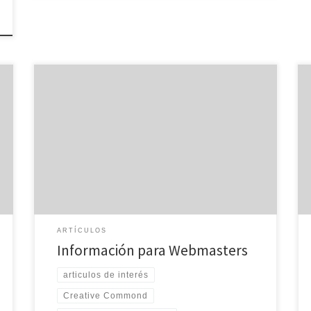
Webmaster Spain está a favor de la divulgación de
información a su vez que por las licencias Creative
Commond, las cuales permiten la copia y distribución
de cualquier tipo de información. Por ello, si cualquier
de los apartados de los que consta Webmaster Spain,
son de su interés y desea […]
ARTÍCULOS
Información para Webmasters
articulos de interés
Creative Commond