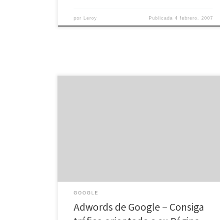
por
Leroy
Publicada
4 febrero, 2007
Google no admite banners ni pop-ups en su web,
pero sí inserta publicidad, en forma de ‘AdwordsTM’,
también conocidos como ‘enlaces patrocinados’ o
‘sponsored links’. AdwordsTM utiliza el sistema de
Coste Por Clic (CPC). Con este método, el anunciante
solamente paga cuando un cliente haga click en el
anuncio, independientemente […]
GOOGLE
Adwords de Google – Consiga