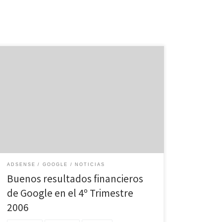
El 31 de Enero, se hicieron públicos los resultados
financieros de Google durante el cuarto trimestre de
2006. De acuerdo con ellos, la compañía ingresó
durante el periodo octubre-diciembre 3.205 millones
de dólares, un 67% más que el mismo trimestre de
2005, y un 19% más que el tercer trimestre […]
ADSENSE
GOOGLE
NOTICIAS
Buenos resultados financieros
de Google en el 4º Trimestre
2006