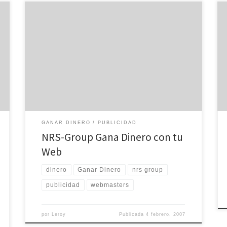
NET REAL SOLUTIONS tiene una enorme ventaja para
los Españoles. Es una empresa con sede en Villareal e
ingresa en Euros, con lo que te ahorrarás las pérdidas
por ingreso y cambio de moneda que suele pasar con
los que pagan en dólares, además de realizarse por
transferencia bancaria y […]
GANAR DINERO
PUBLICIDAD
NRS-Group Gana Dinero con tu
Web
dinero
Ganar Dinero
nrs group
publicidad
webmasters
por
Leroy
Publicada
4 febrero, 2007