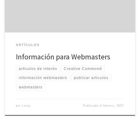
Webmaster Spain, son de su interés y desea […]
ARTÍCULOS
Información para Webmasters
articulos de interés
Creative Commond
información webmasters
publicar articulos
webmasters
por
Leroy
Publicada
4 febrero, 2007