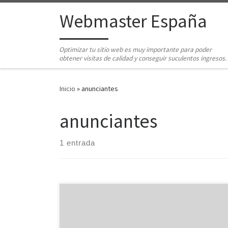
Saltar al contenido
Webmaster España
Optimizar tu sitio web es muy importante para poder
obtener visitas de calidad y conseguir suculentos ingresos.
Inicio
»
anunciantes
anunciantes
1 entrada
Impresiones Web S.L., es una empresa líder en
publicidad online en España. Su actividad se centra en