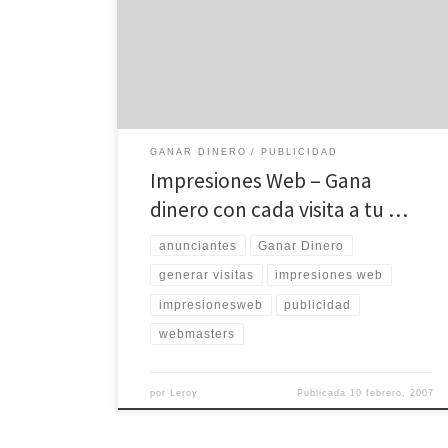
ser intermediarios de publicidad entre los anunciantes
y agencias y los soportes afiliados que nos confían la
gestión de sus espacios publicitarios. Actualmente los
más de 2.500 anunciantes y agencias que han
confiado […]
GANAR DINERO
PUBLICIDAD
Impresiones Web – Gana
dinero con cada visita a tu …
anunciantes
Ganar Dinero
generar visitas
impresiones web
impresionesweb
publicidad
webmasters
por
Leroy
Publicada
10 febrero, 2007