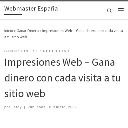
Webmaster España
Saltar al contenido
Search
Me
Inicio
»
Ganar Dinero
»
Impresiones Web – Gana dinero con cada visita
a tu sitio web
GANAR DINERO
PUBLICIDAD
Impresiones Web – Gana
dinero con cada visita a tu
sitio web
por
Leroy
|
Publicada
10 febrero, 2007