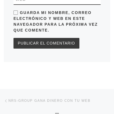
GUARDA MI NOMBRE, CORREO
ELECTRÓNICO Y WEB EN ESTE
NAVEGADOR PARA LA PRÓXIMA VEZ
QUE COMENTE.
Navegación de entradas
Entrada anterior
NRS-GROUP GANA DINERO CON TU WEB
VOLVER A LA LISTA DE 