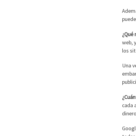
Ademá
puede
¿Qué n
web, y
los si
Una ve
embarg
public
¿Cuán
cada 
diner
Googl