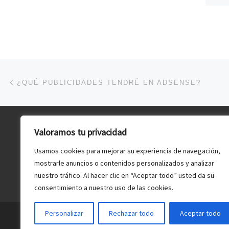
Navegación de entradas
Entrada anterior
¿QUÉ PUBLICIDADES TENDRÉ EN ADSENSE?
Valoramos tu privacidad
Datos web
Usamos cookies para mejorar su experiencia de navegación,
Política de Cookies
mostrarle anuncios o contenidos personalizados y analizar
Quiénes somos
nuestro tráfico. Al hacer clic en “Aceptar todo” usted da su
consentimiento a nuestro uso de las cookies.
Personalizar
Rechazar todo
Aceptar todo
© 2026
Webmaster España
– Todos los derechos re