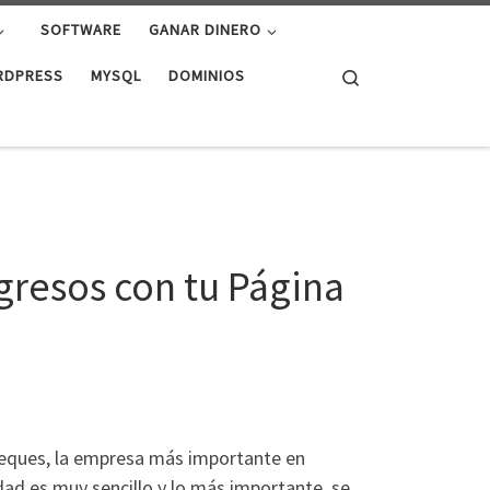
SOFTWARE
GANAR DINERO
Search
RDPRESS
MYSQL
DOMINIOS
gresos con tu Página
Peques, la empresa más importante en
dad es muy sencillo y lo más importante, se