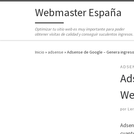
Saltar al contenido
Webmaster España
Optimizar tu sitio web es muy importante para poder
obtener visitas de calidad y conseguir suculentos ingresos.
Inicio
»
adsense
»
Adsense de Google – Genera ingreso
ADSE
Ad
W
por
Le
Adsen
cuanto