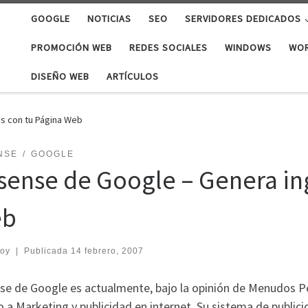
GOOGLE
NOTICIAS
SEO
SERVIDORES DEDICADOS
PROMOCIÓN WEB
REDES SOCIALES
WINDOWS
WO
DISEÑO WEB
ARTÍCULOS
s con tu Página Web
NSE
GOOGLE
sense de Google – Genera in
eb
roy
|
Publicada
14 febrero, 2007
se de Google es actualmente, bajo la opinión de Menudos 
 a Marketing y publicidad en internet. Su sistema de publici