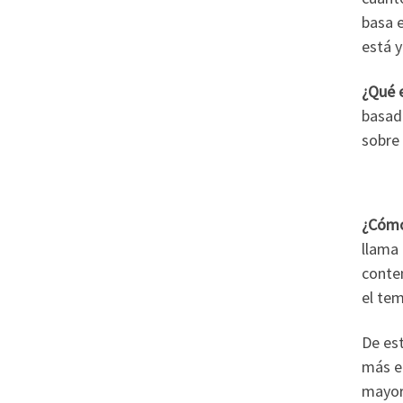
basa e
está y
¿Qué 
basad
sobre 
¿Cómo
llama 
conte
el tem
De est
más el
mayor