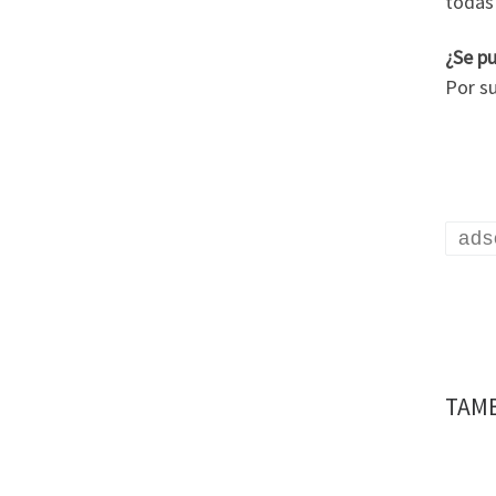
todas 
¿Se p
Por s
ads
TAMB