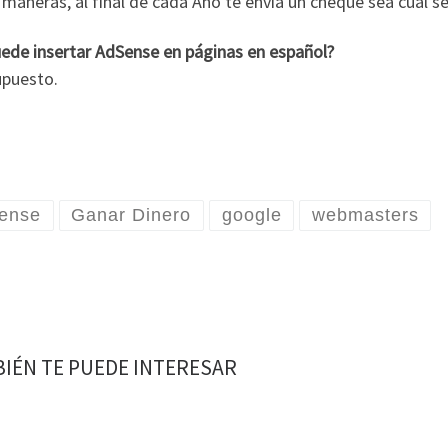
maneras, al final de cada Año te envía un cheque sea cual s
uede insertar AdSense en páginas en español?
upuesto.
ense
Ganar Dinero
google
webmasters
IÉN TE PUEDE INTERESAR