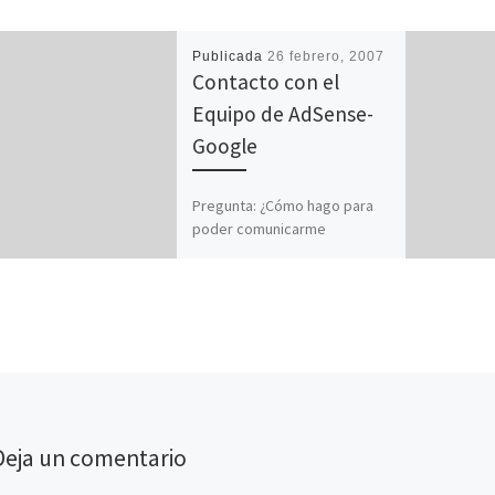
Publicada
26 febrero, 2007
Contacto con el
Equipo de AdSense-
Google
Pregunta: ¿Cómo hago para
poder comunicarme
directamente con el Equipo
de AdSense Google sin que
me deriven a un foro o
paginas explicativas […]
Deja un comentario