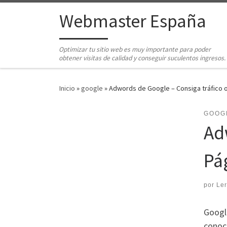
Saltar al contenido
Webmaster España
Optimizar tu sitio web es muy importante para poder
obtener visitas de calidad y conseguir suculentos ingresos.
Inicio
»
google
»
Adwords de Google – Consiga tráfico 
GOOG
Ad
Pá
por
Le
Googl
conoci