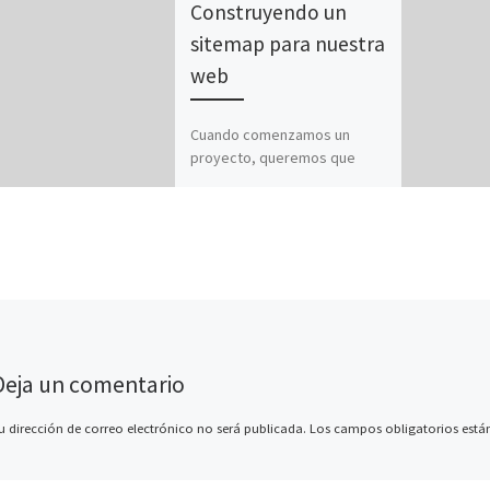
Construyendo un
sitemap para nuestra
web
Cuando comenzamos un
proyecto, queremos que
nuestra página web esté en
las primeras posiciones de
los buscadores. Google,
Yahoo o Bing tienen […]
Deja un comentario
u dirección de correo electrónico no será publicada.
Los campos obligatorios est