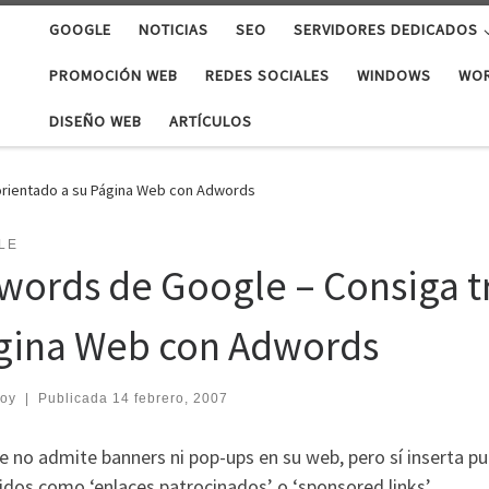
GOOGLE
NOTICIAS
SEO
SERVIDORES DEDICADOS
PROMOCIÓN WEB
REDES SOCIALES
WINDOWS
WO
DISEÑO WEB
ARTÍCULOS
orientado a su Página Web con Adwords
LE
words de Google – Consiga tr
gina Web con Adwords
roy
|
Publicada
14 febrero, 2007
e no admite banners ni pop-ups en su web, pero sí inserta p
dos como ‘enlaces patrocinados’ o ‘sponsored links’.