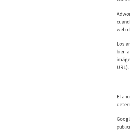
Adwor
cuando
web d
Los a
bien a
imágen
URL).
El anu
determ
Googl
public