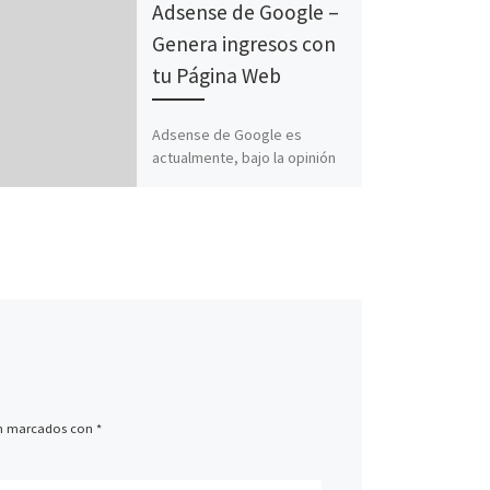
Adsense de Google –
Genera ingresos con
tu Página Web
Adsense de Google es
actualmente, bajo la opinión
de Menudos Peques, la
empresa más importante en
cuanto a Marketing y
publicidad en […]
án marcados con
*