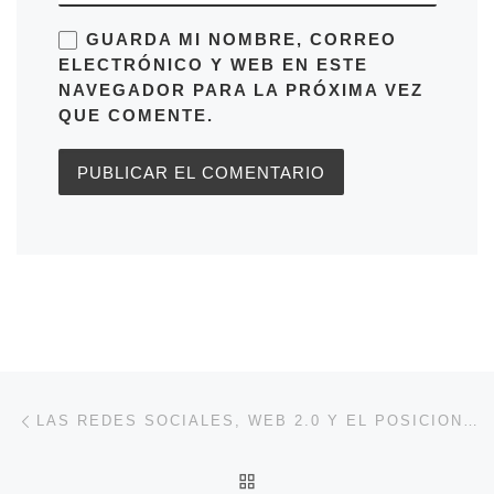
GUARDA MI NOMBRE, CORREO
ELECTRÓNICO Y WEB EN ESTE
NAVEGADOR PARA LA PRÓXIMA VEZ
QUE COMENTE.
Navegación de entradas
Entrada anterior
LAS REDES SOCIALES, WEB 2.0 Y EL POSICIONAMIENTO DE TU PÁGINA
VOLVER A LA LISTA DE 