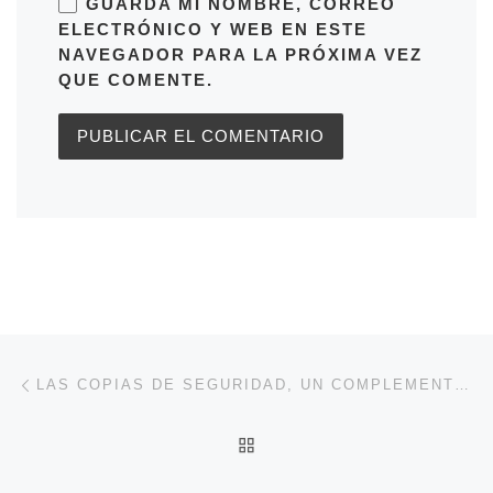
GUARDA MI NOMBRE, CORREO
ELECTRÓNICO Y WEB EN ESTE
NAVEGADOR PARA LA PRÓXIMA VEZ
QUE COMENTE.
Navegación de entradas
Entrada anterior
LAS COPIAS DE SEGURIDAD, UN COMPLEMENTO NECESARIO
VOLVER A LA LISTA DE 
En