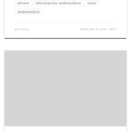
dinero
información webmasters
valor
webmasters
por
Leroy
Publicada
21 abril, 2007
El 31 de Enero, se hicieron públicos los resultados financieros de
Google durante el cuarto trimestre de 2006. De acuerdo con ellos,
la compañía ingresó durante el periodo octubre-diciembre 3.205
millones de dólares, un 67% más que el mismo trimestre de 2005,
y un 19% más que el tercer trimestre […]