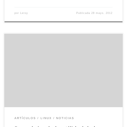
por
Leroy
Publicada
28 mayo, 2012
A veces, cuando empezamos a desarrollar nuestro proyecto web,
necesitamos utilizar funciones o características avanzadas que no
podemos ejecutar en condiciones normales. Ya sea por el
lenguaje utilizado o por nuestra cuenta de hosting, nos vemos
muy limitados al no poder ser más específicos en nuestras
programaciones. Es ahí, exactamente, […]
ARTÍCULOS
LINUX
NOTICIAS