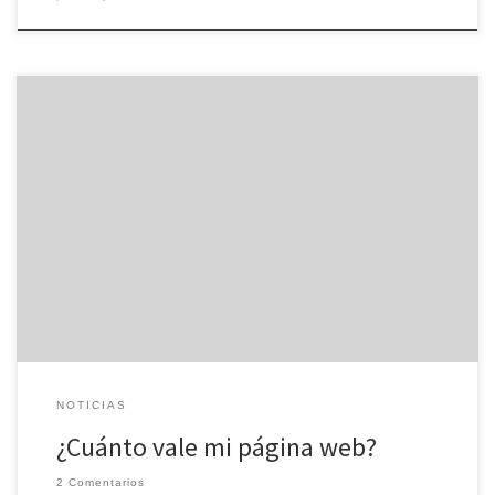
Deambulando por internet, hemos encontrado una aplicación
online la cual genera el valor que tiene una página web. ¿No te da
curiosidad cuánto puede costar tu página web? Aplicación online
para ver cuánto cuesta tu sitio web. This website is worth What is
your website worth?
NOTICIAS
¿Cuánto vale mi página web?
2 Comentarios