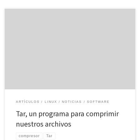
No es raro que cuando tenemos muchas carpetas queramos
comprimirlo todo para ahorrar espacio. Hay utilidades muy buenas
y efectivas para esta tarea, pero hoy tenemos que prestar
atención a Tar, un compresor de archivos que durante los últimos
años ha ganado una gran cantidad de usuarios. Y es que […]
ARTÍCULOS
LINUX
NOTICIAS
SOFTWARE
Tar, un programa para comprimir
nuestros archivos
compresor
Tar