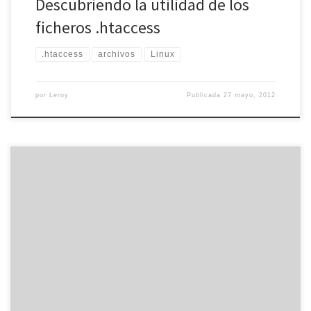
Descubriendo la utilidad de los
ficheros .htaccess
.htaccess
archivos
Linux
por
Leroy
Publicada
27 mayo, 2012
Si administráis alguna página web o blog, lo más seguro es que
estéis al tanto de las conocidas actualizaciones en los algoritmos
de Google. La popular empresa de Palo Alto se encuentra
constantemente trabajando en nuevas versiones de su buscador,
las cuales añaden diversas mejoras y optimizan los sitios web […]