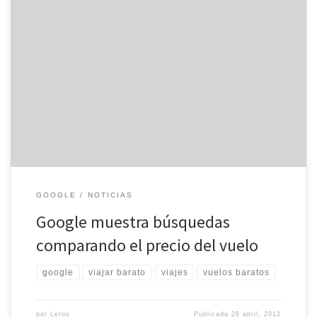
El sector de las búsquedas comparadas de vuelos, para buscar por
ejemplo el vuelo más barato, tiene desde hoy un duro
competidor: Google. La compañía acaba de anunciar en una nota
de prensa que ofrecerá a los usuarios «una nueva manera, más
fácil, de encontrar online información sobre vuelos«, lo […]
GOOGLE
NOTICIAS
Google muestra búsquedas
comparando el precio del vuelo
google
viajar barato
viajes
vuelos baratos
por
Leroy
Publicada
26 abril, 2012