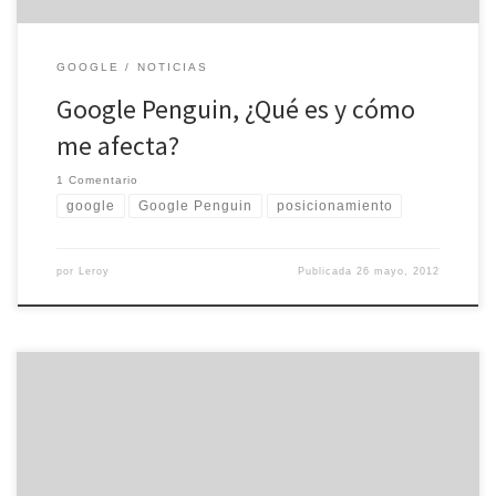
GOOGLE
NOTICIAS
Google Penguin, ¿Qué es y cómo
me afecta?
1 Comentario
google
Google Penguin
posicionamiento
por
Leroy
Publicada
26 mayo, 2012
Google ha puesto en marcha una nueva campaña de penalización
por la compra venta de enlaces, con envío de mails explicativos
incluidos. El sitio web Search Engine Land indica que Google ha