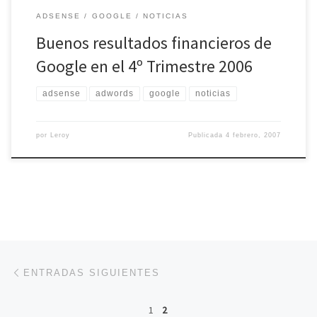
ADSENSE
GOOGLE
NOTICIAS
Buenos resultados financieros de
Google en el 4º Trimestre 2006
adsense
adwords
google
noticias
por
Leroy
Publicada
4 febrero, 2007
Navegación de entradas
Entradas siguientes
ENTRADAS SIGUIENTES
1
2