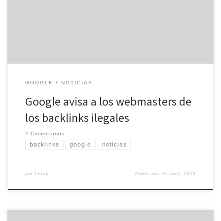
comenzado a enviar e-mails a ciertos webmasters, para indicarles
entre otras la posibilidad de ser penalizados por la […]
GOOGLE
NOTICIAS
Google avisa a los webmasters de
los backlinks ilegales
2 Comentarios
backlinks
google
noticias
por
Leroy
Publicada
26 abril, 2012