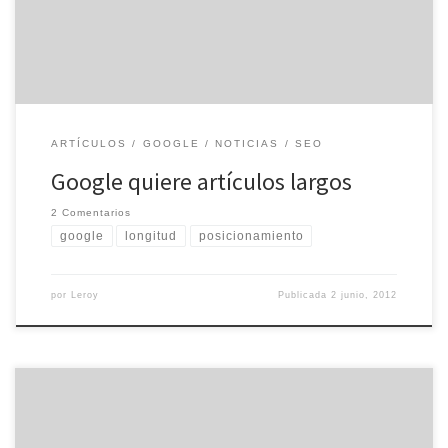
los recientes cambios en el conocido […]
ARTÍCULOS
GOOGLE
NOTICIAS
SEO
Google quiere artículos largos
2 Comentarios
google
longitud
posicionamiento
por
Leroy
Publicada
2 junio, 2012
Imaginad la situación: Estamos en nuestro ordenador y, en ese