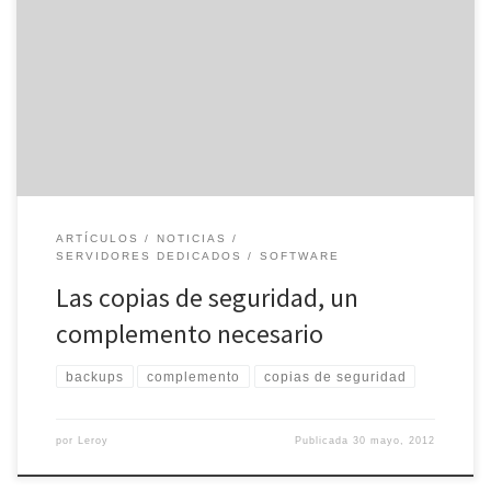
momento, queremos ver las fotos que tenemos guardadas en
nuestro disco duro externo. Sin embargo, cuando intentamos
acceder a los ficheros, nos damos cuenta de que es imposible
abrirlos. El motivo es que el disco se ha estropeado, perdiendo
toda […]
ARTÍCULOS
NOTICIAS
SERVIDORES DEDICADOS
SOFTWARE
Las copias de seguridad, un
complemento necesario
backups
complemento
copias de seguridad
por
Leroy
Publicada
30 mayo, 2012