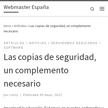
Webmaster España
Saltar al contenido
Search
Me
Inicio
»
Artículos
»
Las copias de seguridad, un complemento
necesario
ARTÍCULOS
NOTICIAS
SERVIDORES DEDICADOS
SOFTWARE
Las copias de seguridad,
un complemento
necesario
por
Leroy
|
Publicada
30 mayo, 2012
Imaginad la situación: Estamos en nuestro ordenador y,