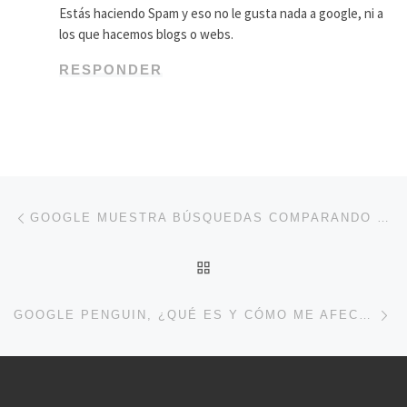
Estás haciendo Spam y eso no le gusta nada a google, ni a
los que hacemos blogs o webs.
RESPONDER
Navegación de entradas
Entrada anterior
GOOGLE MUESTRA BÚSQUEDAS COMPARANDO EL PRECIO DEL VUELO
VOLVER A LA LISTA DE 
En
GOOGLE PENGUIN, ¿QUÉ ES Y CÓMO ME AFECTA?