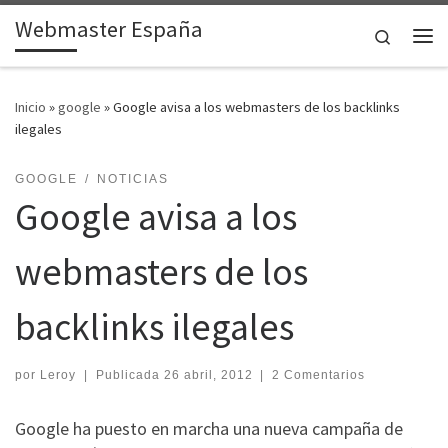
Webmaster España
Saltar al contenido
Search
Me
Inicio
»
google
»
Google avisa a los webmasters de los backlinks
ilegales
GOOGLE
NOTICIAS
Google avisa a los
webmasters de los
backlinks ilegales
por
Leroy
|
Publicada
26 abril, 2012
|
2 Comentarios
Google ha puesto en marcha una nueva campaña de