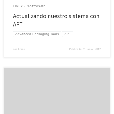
LINUX
SOFTWARE
Actualizando nuestro sistema con
APT
Advanced Packaging Tools
APT
por
Leroy
Publicada
21 junio, 2012
Durante los últimos meses, DMOZ se ha convertido en una página
web muy popular. Todos los webmasters quieren tener un enlace
en el sitio, por lo que están intentando publicitar su proyecto para
aparecer en el directorio. Pero, ¿Qué es DMOZ? DMOZ, u Open
Directory Project, es un directorio web […]