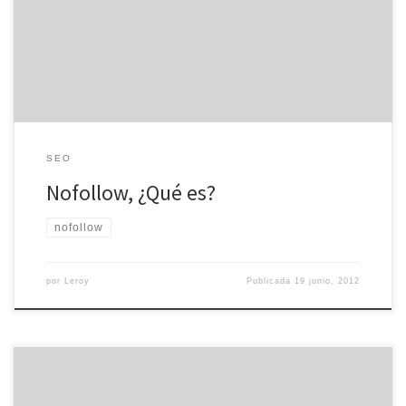
¿Qué es Nofollow?, ¿Cómo se utiliza? Nofollow es un código
usado en webs HTML que sirve para que los buscadores omitan el
enlace. De esta forma, cuando una página web se […]
SEO
Nofollow, ¿Qué es?
nofollow
por
Leroy
Publicada
19 junio, 2012