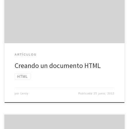
documento HTML. Sin embargo, estos documentos deben tener
código en formato HTML. PHP tiene otro tipo de código fuente,
aunque HTML tiene varios tipos de códigos para las páginas web,
[…]
ARTÍCULOS
Creando un documento HTML
HTML
por
Leroy
Publicada
25 junio, 2012