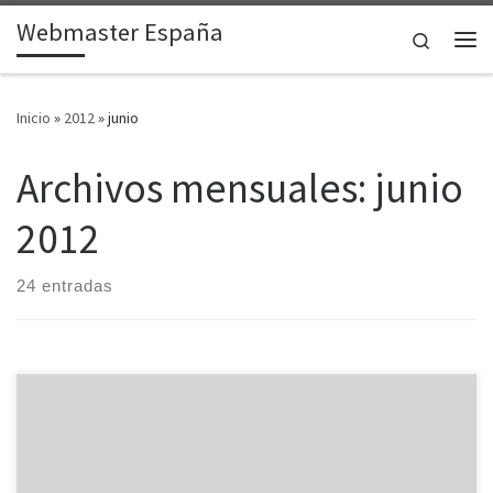
Webmaster España
Saltar al contenido
Search
Me
Inicio
»
2012
»
junio
Archivos mensuales:
junio
2012
24 entradas
Cuando queremos que una página web se muestre en nuestro
navegador web, tenemos que escribir el código fuente en un