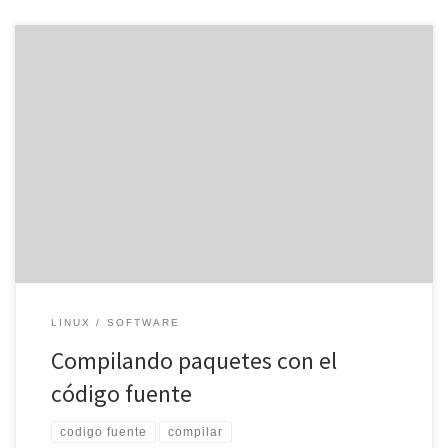
Si queremos instalar un paquete o programa en Linux, hay muchos
que no están disponibles en paquetes .rpm o .deb, por lo que
tendremos que compilarlos con el código fuente. De esta forma,
tendremos que descargar el código fuente a nuestro equipo y
compilar el programa. Si tenemos un sistema […]
LINUX
SOFTWARE
Compilando paquetes con el
código fuente
codigo fuente
compilar