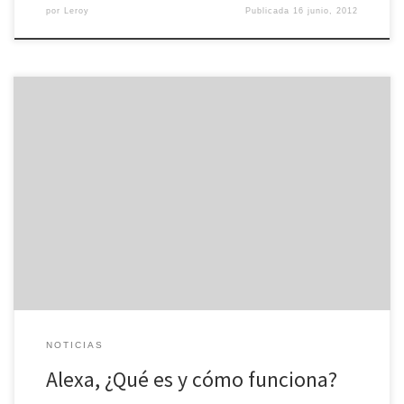
por
Leroy
Publicada
16 junio, 2012
El ranking Alexa es una página web muy conocida. En ella se
detallan las estadísticas de algunos de los sitios más populares de
Internet. Sin embargo, muchos desconocen cómo funciona.
Concretamente, Alexa es un proyecto en el que se pueden ver las
páginas que más visitas tienen. Así, si buscamos […]
NOTICIAS
Alexa, ¿Qué es y cómo funciona?