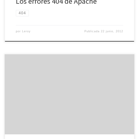
Los errores 404 de Apache
404
por
Leroy
Publicada
22 junio, 2012
Hace unos días detallabamos la manera de actualizar
distribuciones Linux con Yum, el sistema de paquetes que hay en
muchas distribuciones Linux. De esta forma, podemos instalar,
actualizar y desinstalar paquetes con varios comandos. Sin
embargo, hay otras distribuciones Linux que tienen instalado el
sistema APT, un programa con el […]