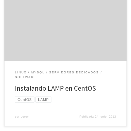
Muchos de los paneles de control que hay en el mercado instalan
y configuran LAMP en los servidores dedicados. Sin embargo,
algunos equipos funcionan sin panel de control. ¿Cómo instalamos
LAMP sin un panel de control? Las distribuciones Linux tienen SSH,
donde conectarnos e instalar los paquetes sin un panel […]
LINUX
MYSQL
SERVIDORES DEDICADOS
SOFTWARE
Instalando LAMP en CentOS
CentOS
LAMP
por
Leroy
Publicada
24 junio, 2012