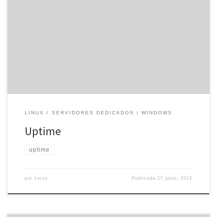
Muchos usuarios, cuando buscan un alojamiento web para su
proyecto, ven que el uptime es del 99,99%. ¿Qué es el uptime?
Sin ir más lejos, ese 99,99% es el tiempo que los servidores están
en funcionamiento, al año. Mientras que equipos con el 100% son
ordenadores encendidos durante un año, […]
LINUX
SERVIDORES DEDICADOS
WINDOWS
Uptime
uptime
por
Leroy
Publicada
17 junio, 2012