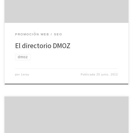
PROMOCIÓN WEB
SEO
El directorio DMOZ
dmoz
por
Leroy
Publicada
20 junio, 2012
Muchas veces, cuando miramos el código fuente de una página
web, vemos que algunos enlaces tienen el texto ‘rel=»nofollow»‘.