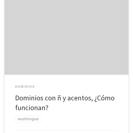
Hace unos años, cuando registrabamos un nombre de dominio,
no podíamos incluir letras especiales o acentos. De esta forma, las
empresas no podían registrar dominios con letras como ñ o á. Sin
ir más lejos, si poníamos la dirección en el navegador, este nos
devolvía un error. Sin embargo, los […]
DOMINIOS
Dominios con ñ y acentos, ¿Cómo
funcionan?
multilingue