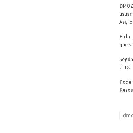
DMOZ, 
usuar
Así, 
En la 
que se
Segú
7 u 8.
Podéis
Resou
dm