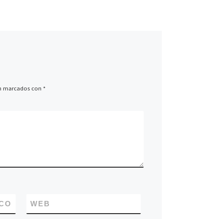
án marcados con
*
CO
WEB