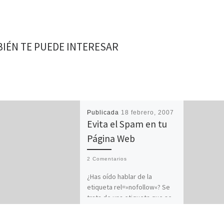
IÉN TE PUEDE INTERESAR
Publicada
18 febrero, 2007
Evita el Spam en tu
Página Web
2 Comentarios
¿Has oído hablar de la
etiqueta rel=»nofollow«? Se
trata de una etiqueta que se
lleva utilizando ya desde
hace varios años aunque […]