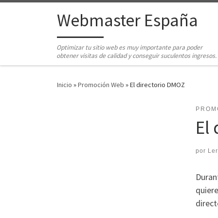
Saltar al contenido
Webmaster España
Optimizar tu sitio web es muy importante para poder
obtener visitas de calidad y conseguir suculentos ingresos.
Inicio
»
Promoción Web
»
El directorio DMOZ
PROM
El
por
Le
Duran
quiere
direc