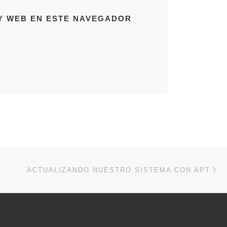
Y WEB EN ESTE NAVEGADOR
En
ENTRADAS
ACTUALIZANDO NUESTRO SISTEMA CON APT