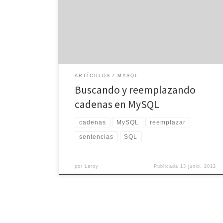
contenido se convierta en algo casi imposible. Cada
vez que escribimos algo, el tamaño de la base de
datos sube, llegando a convertirse en un archivo
demasiado grande para modificarse a mano. Sin
embargo, también […]
ARTÍCULOS
MYSQL
Buscando y reemplazando
cadenas en MySQL
cadenas
MySQL
reemplazar
sentencias
SQL
por
Leroy
Publicada
13 junio, 2012