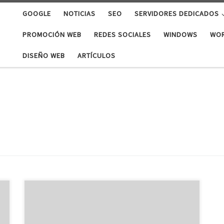
GOOGLE
NOTICIAS
SEO
SERVIDORES DEDICADOS
PROMOCIÓN WEB
REDES SOCIALES
WINDOWS
WO
DISEÑO WEB
ARTÍCULOS
Cuando necesitamos trasladar nuestra página web,
debemos hacer una copia exacta de nuestra base de