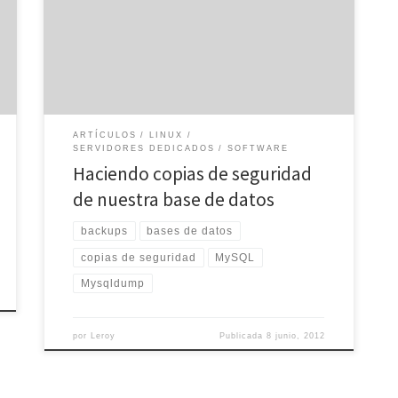
datos. Si no, se perderá información y nuestro sitio
podría funcionar mal. Para esto, tenemos la ayudar de
PHPMyAdmin, un programa web que nos da la
posibilidad de realizar operaciones sobre MySQL de
forma gráfica. […]
ARTÍCULOS
LINUX
SERVIDORES DEDICADOS
SOFTWARE
Haciendo copias de seguridad
de nuestra base de datos
backups
bases de datos
copias de seguridad
MySQL
Mysqldump
por
Leroy
Publicada
8 junio, 2012