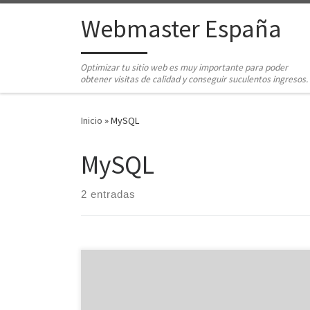
Saltar al contenido
Webmaster España
Optimizar tu sitio web es muy importante para poder
obtener visitas de calidad y conseguir suculentos ingresos.
Inicio
»
MySQL
MySQL
2 entradas
Puede ocurrir que, cuando tenemos una base de
datos muy grande, reemplazar algún tipo de