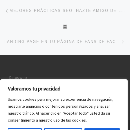
Navegación de entradas
Entrada anterior
MEJORES PRÁCTICAS SEO: HAZTE AMIGO DE LOS DIRECTORIOS
VOLVER A LA LISTA DE 
En
LANDING PAGE EN TU PÁGINA DE FANS DE FACEBOOK
Datos web
Política de Cookies
Valoramos tu privacidad
Quiénes somos
Usamos cookies para mejorar su experiencia de navegación,
mostrarle anuncios o contenidos personalizados y analizar
nuestro tráfico. Al hacer clic en “Aceptar todo” usted da su
consentimiento a nuestro uso de las cookies.
© 2026
Webmaster España
– Todos los derechos reservados