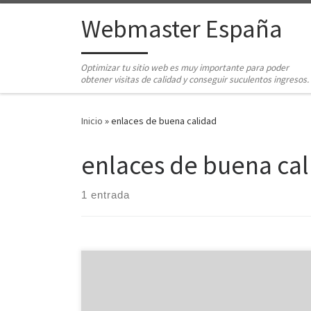
Saltar al contenido
Webmaster España
Optimizar tu sitio web es muy importante para poder
obtener visitas de calidad y conseguir suculentos ingresos.
Inicio
»
enlaces de buena calidad
enlaces de buena ca
1 entrada
Esta pregunta es muy popular últimamente, como
puedes leer en nuestro foro. Hace un tiempo
publicamos algunas sugerencias sobre cómo generar