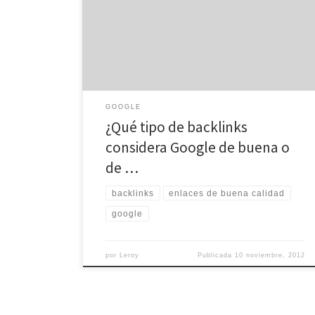
enlaces de calidad a un sitio para ayudar a los
webmasters a evitar estrategias de intercambio de
enlaces (netlinking) abusivas que puedan resultar
contraproducentes, como esquemas de intercambio
enlaces […]
GOOGLE
¿Qué tipo de backlinks
considera Google de buena o
de …
backlinks
enlaces de buena calidad
google
por
Leroy
Publicada
10 noviembre, 2012