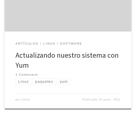
os decimos que son de mucha utilidad. Es cierto que Yum sirve
[…]
ARTÍCULOS
LINUX
SOFTWARE
Actualizando nuestro sistema con
Yum
1 Comentario
Linux
paquetes
yum
por
Leroy
Publicada
10 junio, 2012