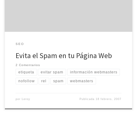
páginas webs, foros, blogs y […]
SEO
Evita el Spam en tu Página Web
2 Comentarios
etiqueta
evitar spam
información webmasters
nofollow
rel
spam
webmasters
por
Leroy
Publicada
18 febrero, 2007