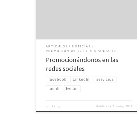
eficaz tendrán que hacerse una cuenta en las más
conocidas redes sociales. No basta con repartir
publicidad en la que se informe de los servicios que
ofrecen. También tendrán que entrar en redes como
[…]
ARTÍCULOS
NOTICIAS
PROMOCIÓN WEB
REDES SOCIALES
Promocionándonos en las
redes sociales
facebook
LinkedIn
servicios
tuenti
twitter
por
Leroy
Publicada
3 junio, 2012