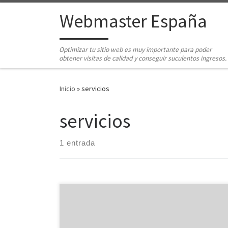
Saltar al contenido
Webmaster España
Optimizar tu sitio web es muy importante para poder
obtener visitas de calidad y conseguir suculentos ingresos.
Inicio
»
servicios
servicios
1 entrada
Los profesionales de una amplia variedad de sectores
ya están tomando nota: Para promocionarse de forma