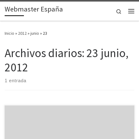
Webmaster España
Saltar al contenido
Search
Me
Inicio
»
2012
»
junio
»
23
Archivos diarios:
23 junio,
2012
1 entrada
Si queremos instalar un paquete o programa en Linux, hay muchos