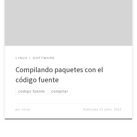
que no están disponibles en paquetes .rpm o .deb, por lo que
tendremos que compilarlos con el código fuente. De esta forma,
tendremos que descargar el código fuente a nuestro equipo y
compilar el programa. Si tenemos un sistema […]
LINUX
SOFTWARE
Compilando paquetes con el
código fuente
codigo fuente
compilar
por
Leroy
Publicada
23 junio, 2012