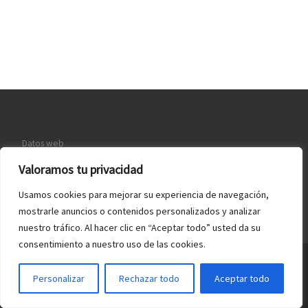
Datos web
Política de Cookies
Valoramos tu privacidad
Quiénes somos
Usamos cookies para mejorar su experiencia de navegación,
mostrarle anuncios o contenidos personalizados y analizar
nuestro tráfico. Al hacer clic en “Aceptar todo” usted da su
consentimiento a nuestro uso de las cookies.
© 2026
Webmaster España
– Todos los derechos reservados
Personalizar
Rechazar todo
Aceptar todo
Funciona con
WP
– Diseñado con el
Tema Customizr