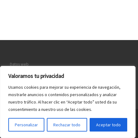
Datos web
Política de Cookies
Valoramos tu privacidad
Quiénes somos
Usamos cookies para mejorar su experiencia de navegación,
mostrarle anuncios o contenidos personalizados y analizar
nuestro tráfico. Al hacer clic en “Aceptar todo” usted da su
consentimiento a nuestro uso de las cookies.
© 2026
Webmaster España
– Todos los derechos reservados
Personalizar
Rechazar todo
Aceptar todo
Funciona con
WP
– Diseñado con el
Tema Customizr