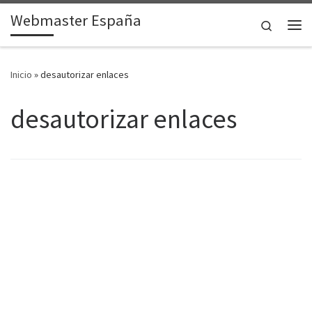
Webmaster España
Saltar al contenido
Search
Me
Inicio
»
desautorizar enlaces
desautorizar enlaces