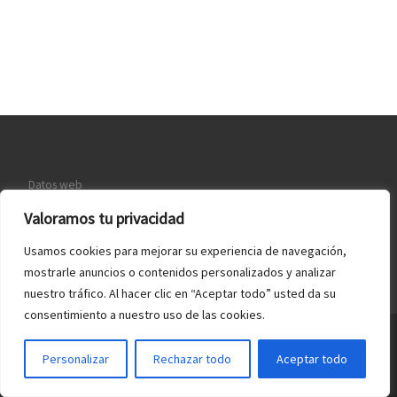
Datos web
Política de Cookies
Valoramos tu privacidad
Quiénes somos
Usamos cookies para mejorar su experiencia de navegación,
mostrarle anuncios o contenidos personalizados y analizar
nuestro tráfico. Al hacer clic en “Aceptar todo” usted da su
consentimiento a nuestro uso de las cookies.
© 2026
Webmaster España
– Todos los derechos reservados
Personalizar
Rechazar todo
Aceptar todo
Funciona con
WP
– Diseñado con el
Tema Customizr