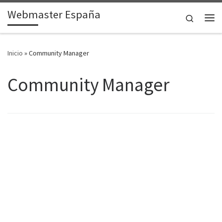
Webmaster España
Saltar al contenido
Search
Me
Inicio
»
Community Manager
Community Manager